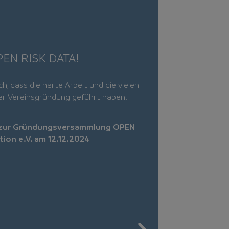
PEN RISK DATA!
PFAS-Aussc
GVNW e.V.
ch, dass die harte Arbeit und die vielen
r Vereinsgründung geführt haben.
Der GVNW e.V. 
PFAS-Risiken i
 zur Gründungsversammlung OPEN
ion e.V. am 12.12.2024
Zum Posi
Informatio