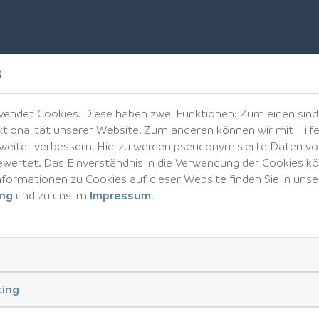
s
ndet Cookies. Diese haben zwei Funktionen: Zum einen sind s
tionalität unserer Website. Zum anderen können wir mit Hilf
r weiter verbessern. Hierzu werden pseudonymisierte Daten 
GVNW Veranstaltungs-Highlights
ertet. Das Einverständnis in die Verwendung der Cookies kön
nformationen zu Cookies auf dieser Website finden Sie in unse
ung
und zu uns im
Impressum
.
GVNW-Marktinformation
25.09.2026
|
Online-Veranstaltung - nur für
ting
GVNW-Mitglieder!