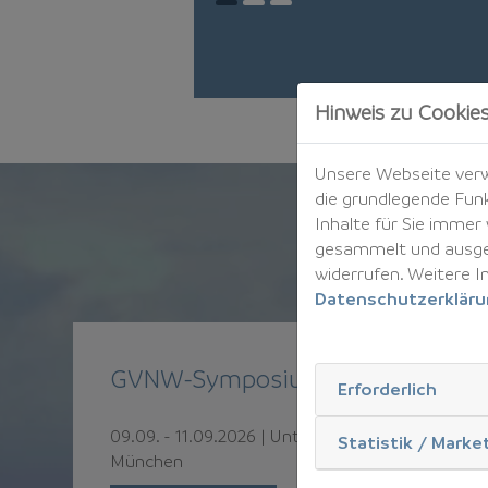
Hinweis zu Cookie
Unsere Webseite verwe
die grundlegende Funk
Inhalte für Sie imme
gesammelt und ausgew
widerrufen. Weitere I
Datenschutzerklär
GVNW-Symposium
Erforderlich
09.09.
-
11.09.2026
|
Unterschleißheim bei
Statistik / Marke
München