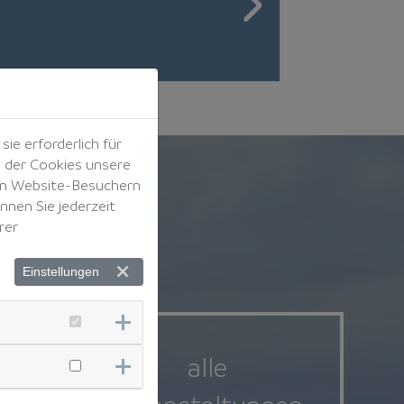
ie erforderlich für
e der Cookies unsere
von Website-Besuchern
nen Sie jederzeit
rer
Einstellungen
alle