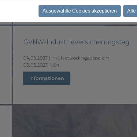
Informationen
Ausgewählte Cookies akzeptieren
Alle
GVNW-Industrieversicherungstag
04.05.2027
|
inkl. Networkingabend am
03.05.2027, Köln
Informationen