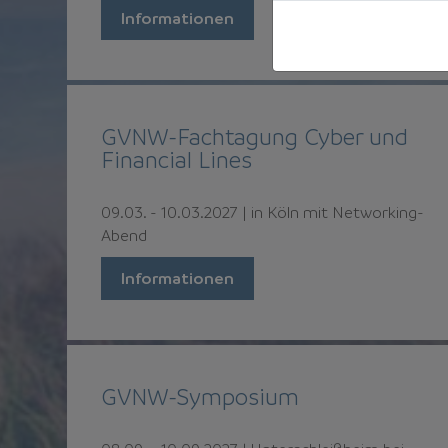
Informationen
GVNW-Fachtagung Cyber und
Financial Lines
09.03.
-
10.03.2027
|
in Köln mit Networking-
Abend
Informationen
GVNW-Symposium