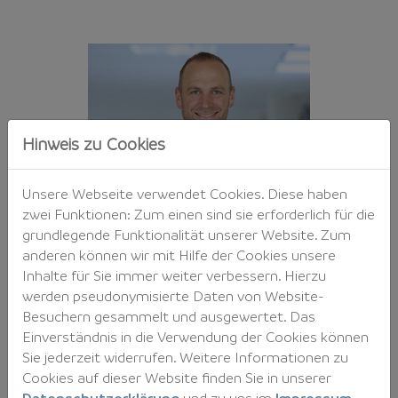
To
He
Chi
In
Hinweis zu Cookies
Sec
Off
Unsere Webseite verwendet Cookies. Diese haben
(C
zwei Funktionen: Zum einen sind sie erforderlich für die
Re
grundlegende Funktionalität unserer Website. Zum
Cyb
anderen können wir mit Hilfe der Cookies unsere
Ve
Inhalte für Sie immer weiter verbessern. Hierzu
un
werden pseudonymisierte Daten von Website-
Kr
Besuchern gesammelt und ausgewertet. Das
Tel
Einverständnis in die Verwendung der Cookies können
Nr.
Sie jederzeit widerrufen. Weitere Informationen zu
02
Cookies auf dieser Website finden Sie in unserer
28
Datenschutzerklärung
und zu uns im
Impressum
.
22