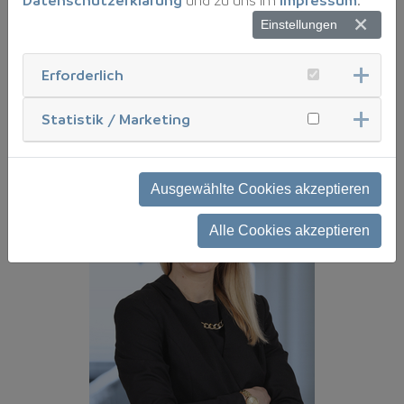
13
Einstellungen
E-
Mai
Erforderlich
Statistik / Marketing
An
Ka
Ausgewählte Cookies akzeptieren
Kn
Alle Cookies akzeptieren
Re
für
Tra
KF
un
Re
Tel
Nr.
02