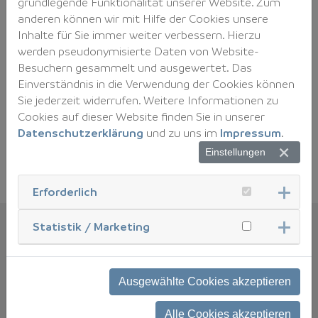
grundlegende Funktionalität unserer Website. Zum
Save-the-date
anderen können wir mit Hilfe der Cookies unsere
Inhalte für Sie immer weiter verbessern. Hierzu
9. und 10. März 2027
werden pseudonymisierte Daten von Website-
mit einem gemeinsamen Networking-Abend
Besuchern gesammelt und ausgewertet. Das
am 9. März 2027
Einverständnis in die Verwendung der Cookies können
Sie jederzeit widerrufen. Weitere Informationen zu
Für Nicht-Mitglieder wird die Anmeldung
Cookies auf dieser Website finden Sie in unserer
Anfang/Mitte Dezember 2026 an dieser
Datenschutzerklärung
und zu uns im
Impressum
.
Stelle möglich sein.
Einstellungen
Erforderlich
Statistik / Marketing
Gesamtorganisation
Sabine Stoffels
Referentin Öffentlichkeitsarbeit
und Veranstaltungen
Ausgewählte Cookies akzeptieren
Tel. : +49 (0)228 98223 23
E-Mail:
Alle Cookies akzeptieren