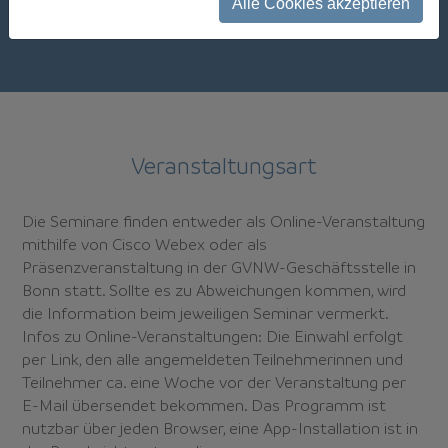
Alle Cookies akzeptieren
Teilnahmebedingungen
Veranstaltungsart
Die Seminare finden entweder als Online-Veranstaltung
mithilfe von Cisco Webex oder als
Präsenzveranstaltung in der GVNW-Geschäftsstelle in
Bonn statt. Sollte es zu Abweichungen kommen, wird
die Information beim jeweiligen Seminar vermerkt.
Infos zu Online-Veranstaltungen: Die Einwahl erfolgt
per Link, den alle angemeldeten Teilnehmerinnen und
Teilnehmer ca. eine Woche vor der Veranstaltung per
E-Mail übersendet bekommen. Das Programm ist
nutzbar über jeden Browser, eine App-Installation ist in