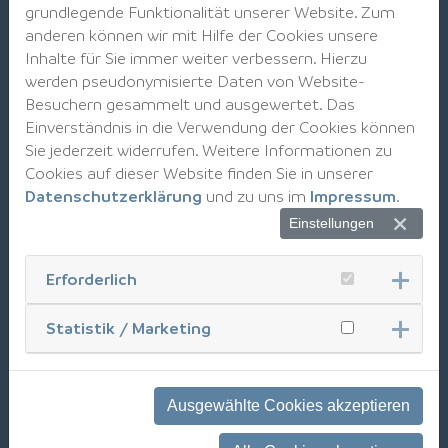
grundlegende Funktionalität unserer Website. Zum
110 Weiterbildungsminuten*
anderen können wir mit Hilfe der Cookies unsere
Preis: 280 €
Inhalte für Sie immer weiter verbessern. Hierzu
Sonderpreis für Mitglieder: 190 €
werden pseudonymisierte Daten von Website-
Besuchern gesammelt und ausgewertet. Das
170 Weiterbildungsminuten*
Einverständnis in die Verwendung der Cookies können
Preis: 420 €
Sie jederzeit widerrufen. Weitere Informationen zu
Sonderpreis für Mitglieder: 285 €
Cookies auf dieser Website finden Sie in unserer
Datenschutzerklärung
und zu uns im
Impressum
.
230 Weiterbildungsminuten*
Einstellungen
Preis: 560 €
Sonderpreis für Mitglieder: 380 €
Erforderlich
290 Weiterbildungsminuten*
Statistik / Marketing
Preis: 700 € (online) / 775 € (Präsenz)
Sonderpreis für Mitglieder: 475 € (online) / 550 €
(Präsenz)
Ausgewählte Cookies akzeptieren
*Preise gelten p.P., zzgl. MwSt.